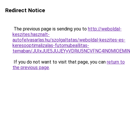
Redirect Notice
The previous page is sending you to
http://weboldal-
keszites.hasznalt-
autofelvasarlas.hu/szolgaltatas/weboldal-keszites-es-
keresooptimalizalas-futomubeallitas-
temaban/JUIxJUE5JUJEYyVDRiU5NCVFNC4lN0MlOEM
If you do not want to visit that page, you can
return to
the previous page
.