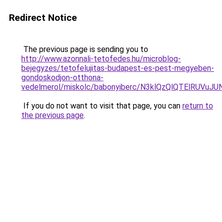
Redirect Notice
The previous page is sending you to
http://www.azonnali-tetofedes.hu/microblog-
bejegyzes/tetofelujitas-budapest-es-pest-megyeben-
gondoskodjon-otthona-
vedelmerol/miskolc/babonyiberc/N3klQzQlQTElRUV
If you do not want to visit that page, you can
return to
the previous page
.