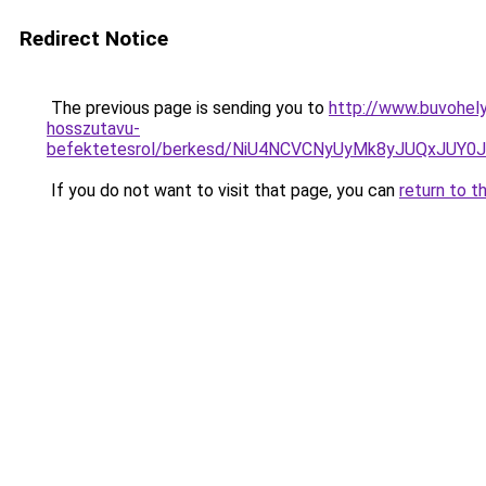
Redirect Notice
The previous page is sending you to
http://www.buvohely
hosszutavu-
befektetesrol/berkesd/NiU4NCVCNyUyMk8yJUQxJU
If you do not want to visit that page, you can
return to t