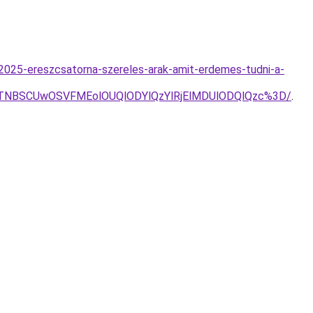
2025-ereszcsatorna-szereles-arak-amit-erdemes-tudni-a-
TNBSCUwOSVFMEolOUQlODYlQzYlRjElMDUlODQlQzc%3D/
.