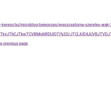
-kereso.hu/microblog-bejegyzes/ereszcsatorna-szereles-arak-
Y0JTkyJThCJTkwTCVBMnAlRDUlOTI%3D/JTI2JUE4JUVBJTVDJ
he previous page
.