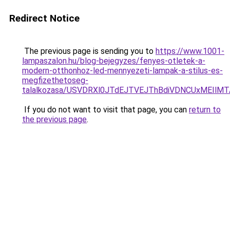
Redirect Notice
The previous page is sending you to
https://www.1001-
lampaszalon.hu/blog-bejegyzes/fenyes-otletek-a-
modern-otthonhoz-led-mennyezeti-lampak-a-stilus-es-
megfizethetoseg-
talalkozasa/USVDRXl0JTdEJTVEJThBdiVDNCUxMEIlM
If you do not want to visit that page, you can
return to
the previous page
.