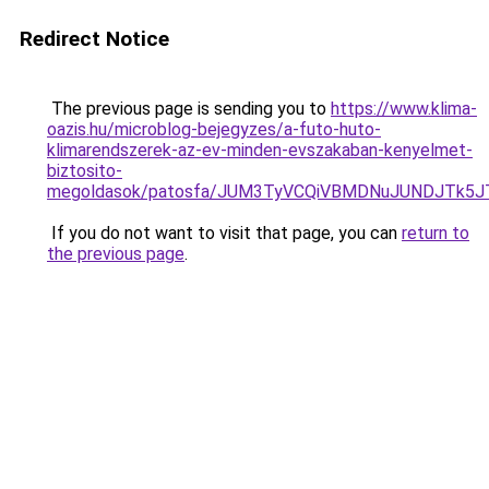
Redirect Notice
The previous page is sending you to
https://www.klima-
oazis.hu/microblog-bejegyzes/a-futo-huto-
klimarendszerek-az-ev-minden-evszakaban-kenyelmet-
biztosito-
megoldasok/patosfa/JUM3TyVCQiVBMDNuJUNDJTk5J
If you do not want to visit that page, you can
return to
the previous page
.